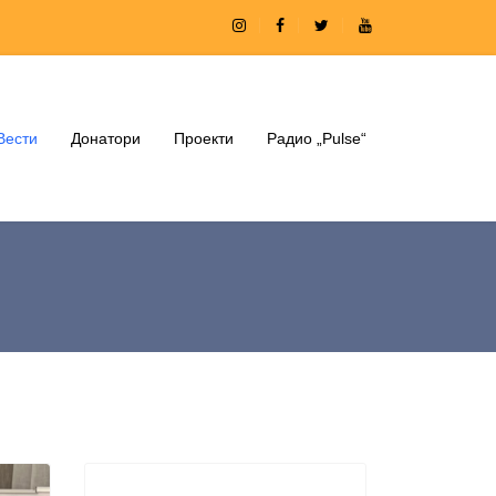
Вести
Донатори
Проекти
Радио „Pulse“