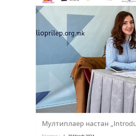
Мултиплаер настан „Introdu
Еразмус +
29 March 2024