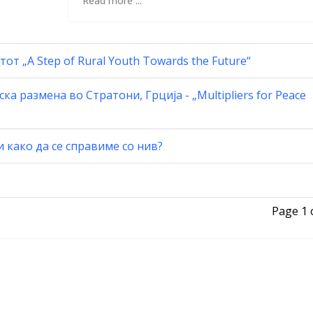
Read more ...
т „A Step of Rural Youth Towards the Future“
а размена во Стратони, Грција - „Multipliers for Peace
како да се справиме со нив?
Page 1 