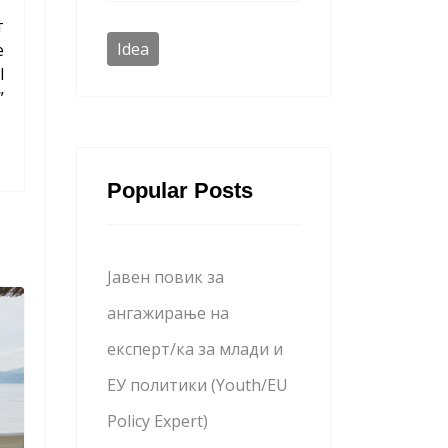
т
Idea
е
l
”
Popular Posts
Јавен повик за
ангажирање на
експерт/ка за млади и
ЕУ политики (Youth/EU
Policy Expert)