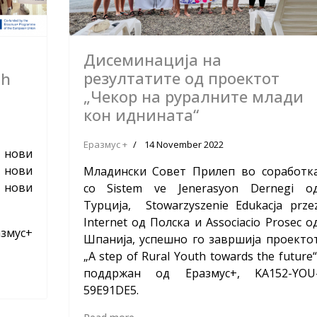
Дисеминација на
резултатите од проектот
th
„Чекор на руралните млади
кон иднината“
Еразмус +
14 November 2022
 нови
 нови
Младински Совет Прилеп во соработк
нови
со Sistem ve Jenerasyon Dernegi о
Турција, Stowarzyszenie Edukacja prze
Internet од Полска и Associacio Prosec о
азмус+
Шпанија, успешно го завршија проекто
„A step of Rural Youth towards the future“
поддржан од Еразмус+, KA152-YOU
59E91DE5.