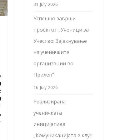
31 July 2026
Успешно заврши
проектот „Ученици за
Учество: Зајакнување
на ученичките
организации во
Прилеп“
а
д
16 July 2026
z
д
Реализирана
т
ученичката
,
-
иницијатива
„Комуникацијата е клуч