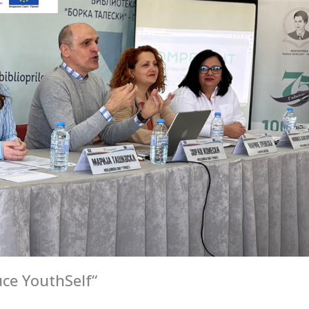
ce YouthSelf“