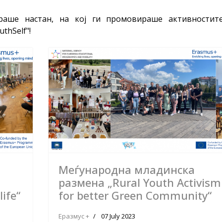
раше настан, на кој ги промовираше активностит
thSelf"!
Меѓународна младинска
размена „Rural Youth Activism
life“
for better Green Community“
Еразмус +
07 July 2023