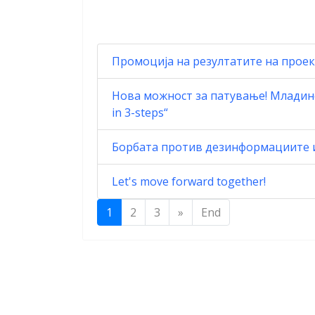
Промоција на резултатите на проекто
Нова можност за патување! Младинск
in 3-steps“
Борбата против дезинформациите и 
Let's move forward together!
1
2
3
»
End