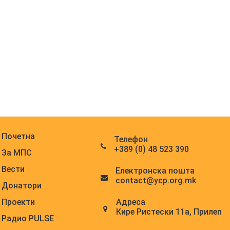
Почетна
Телефон
+389 (0) 48 523 390
За МПС
Вести
Електронска поштa
contact@ycp.org.mk
Донатори
Адреса
Проекти
Кире Ристески 11а, Прилеп
Радио PULSE