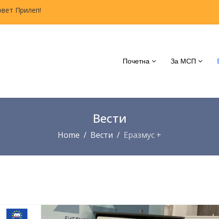
овет Прилеп!
Почетна
За МСП
Вести
Home
Вести
Еразмус +