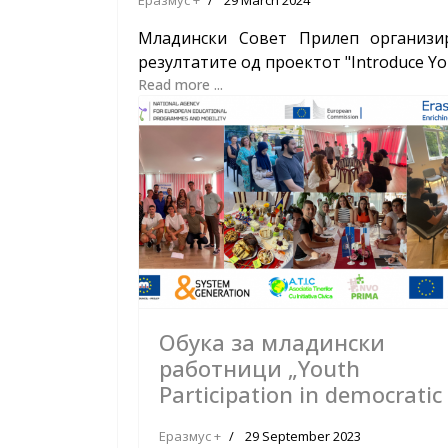
Младински Совет Прилеп организи
резултатите од проектот "Introduce You
Read more ...
Обука за младински
работници „Youth
Participation in democratic 
Еразмус +
29 September 2023