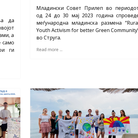
Младински Совет Прилеп во периодо
од 24 до 30 мај 2023 година спровед
ва да
меѓународна младинска размена “Rura
звојот
Youth Activism for better Green Community
ами, а
во Струга.
е само
ои ги
Read more ...