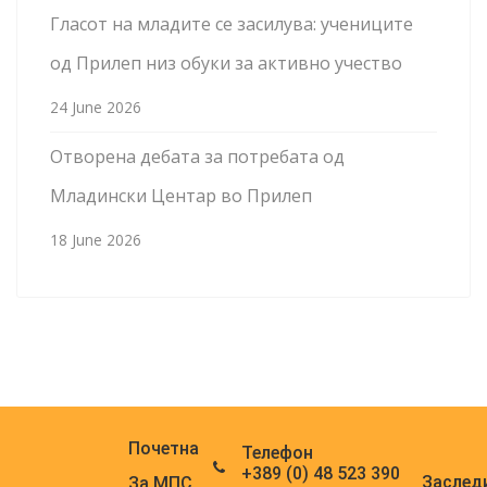
Гласот на младите се засилува: учениците
од Прилеп низ обуки за активно учество
24 June 2026
Отворена дебата за потребата од
Младински Центар во Прилеп
18 June 2026
Почетна
Телефон
+389 (0) 48 523 390
Заслед
За МПС