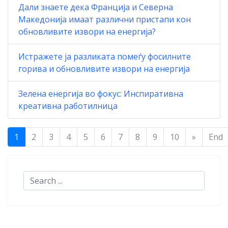
Дали знаете дека Франција и Северна
Македонија имаат различни пристапи кон
обновливите извори на енергија?
Истражете ја разликата помеѓу фосилните
горива и обновливите извори на енергија
Зелена енергија во фокус: Инспиративна
креативна работилница
1
2
3
4
5
6
7
8
9
10
»
End