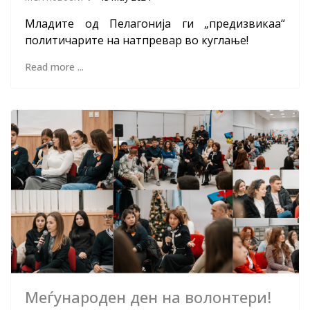
Младите од Пелагонија ги „предизвикаа“
политичарите на натпревар во куглање!
Read more ...
Меѓународен ден на волонтери!