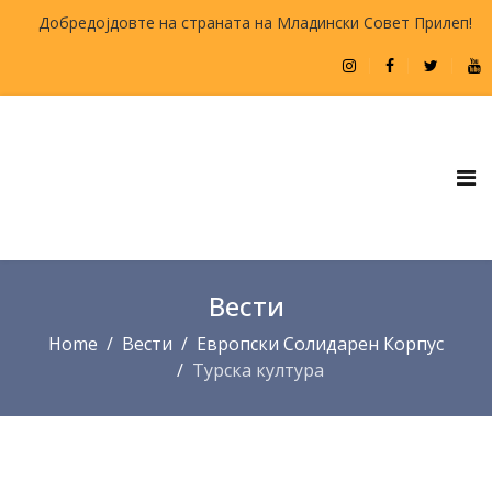
Добредојдовте на страната на Младински Совет Прилеп!
Вести
Home
Вести
Европски Солидарен Корпус
Турска култура