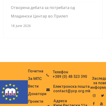
Отворена дебата за потребата од
Младински Центар во Прилеп
18 June 2026
Почетна
Телефон
+389 (0) 48 523 390
Заслед
За МПС
за пов
Вести
Електронска поштa
информ
contact@ycp.org.mk
Донатори
Адреса
Проекти
Кире Ристески 11а,