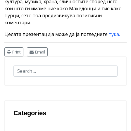
култура, музика, храна, сличностите според него
кои што ги имаме ние како Македонци и тие како
Турци, сето тоа предизвикува позитивни
коментари.
Целата презентација може да ја погледнете
тука.
Print
Email
Categories