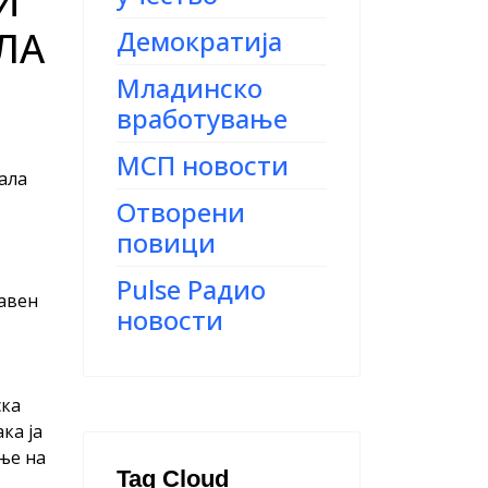
И
ЛА
Демократија
Младинско
вработување
МСП новости
ала
Отворени
повици
Pulse Радио
авен
новости
ска
ка ја
ње на
Tag Cloud