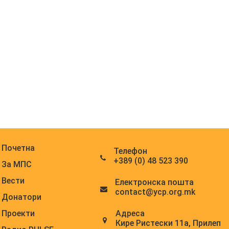
Почетна
Телефон
+389 (0) 48 523 390
За МПС
Вести
Електронска поштa
contact@ycp.org.mk
Донатори
Адреса
Проекти
Кире Ристески 11а, Прилеп