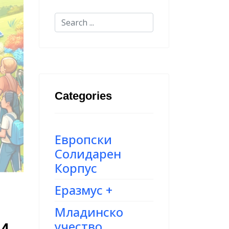
Categories
Европски
Солидарен
Корпус
Еразмус +
Младинско
учество