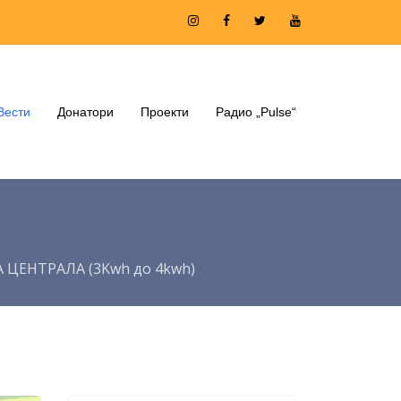
Вести
Донатори
Проекти
Радио „Pulse“
ЦЕНТРАЛА (3Kwh до 4kwh)