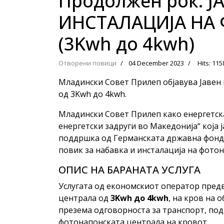
Продолжен рок: Ј
ИНСТАЛАЦИЈА НА
(3Kwh до 4kwh)
Отворени повици
04 December 2023
Hits: 115
Младински Совет Прилеп објавува Јавен 
од 3Kwh до 4kwh.
Младински Совет Прилеп како енергетск
енергетски задруги во Македонија“ која 
поддршка од Германската државна фонда
повик за набавка и инсталација на фото
ОПИС НА БАРАНАТА УСЛУГА
Услугата од економскиот оператор пред
централа од
3Kwh
до 4kwh
, на кров на 
презема одговорноста за транспорт, по
фотонапонската централа на кровот.