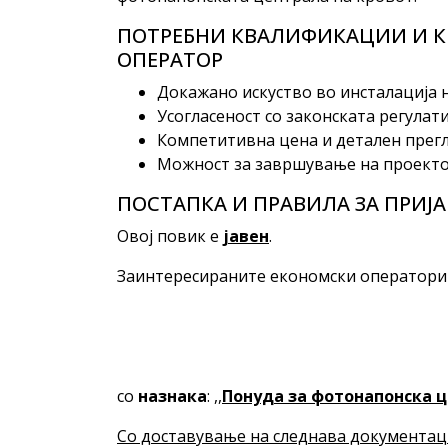
ПОТРЕБНИ КВАЛИФИКАЦИИ И К
ОПЕРАТОР
Докажано искуство во инсталација
Усогласеност со законската регулат
Компетитивна цена и детален прег
Можност за завршување на проекто
ПОСТАПКА И ПРАВИЛА ЗА ПРИЈА
Овој повик е
јавен
.
Заинтересираните економски оператори м
со
назнака
: ,,
Понуда за фотонапонска 
Со доставување на следнава документаци