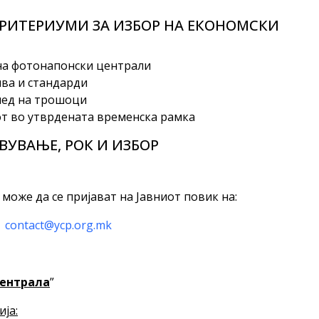
РИТЕРИУМИ ЗА ИЗБОР НА ЕКОНОМСКИ
 на фотонапонски централи
ива и стандарди
лед на трошоци
т во утврдената временска рамка
ВУВАЊЕ, РОК И ИЗБОР
оже да се пријават на Јавниот повик на:
contact@ycp.org.mk
централа
”
ја: