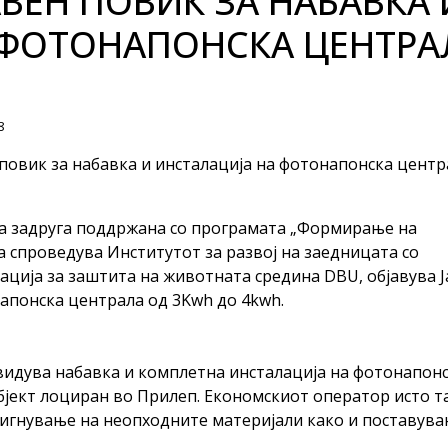
АВЕН ПОВИК ЗА НАБАВКА 
 ФОТОНАПОНСКА ЦЕНТРА
8
повик за набавка и инсталација на фотонапонска центр
а задруга поддржана со програмата „Формирање на
ја спроведува Институтот за развој на заедницата со
ција за заштита на животната средина DBU, објавува Ј
напонска централа од 3Kwh до 4kwh.
видува набавка и комплетна инсталација на фотонапон
објект лоциран во Прилеп. Економскиот оператор исто та
дигнување на неопходните материјали како и поставува