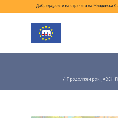
Добредојдовте на страната на Младински С
Продолжен рок: ЈАВЕН