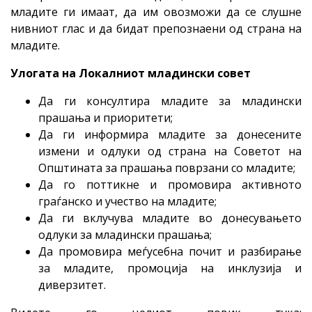
младите ги имаат, да им овозможи да се слушне
нивниот глас и да бидат препознаени од страна на
младите.
Улогата на Локалниот младински совет
Да ги консултира младите за младински
прашања и приоритети;
Да ги информира младите за донесените
измени и одлуки од страна на Советот на
Општината за прашања поврзани со младите;
Да го поттикне и промовира активното
граѓанско и учество на младите;
Да ги вклучува младите во донесувањето
одлуки за младински прашања;
Да промовира меѓусебна почит и разбирање
за младите, промоција на инклузија и
диверзитет.