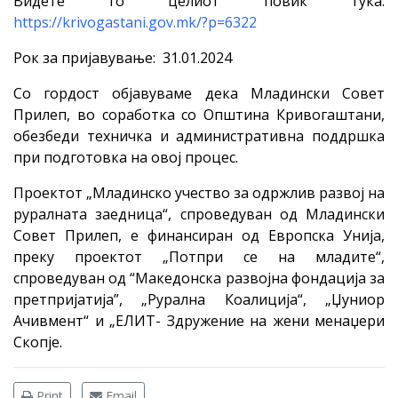
Видете го целиот повик тука:
https://krivogastani.gov.mk/?p=6322
Рок за пријавување: 31.01.2024
Со гордост објавуваме дека Младински Совет
Прилеп, во соработка со Општина Кривогаштани,
обезбеди техничка и административна поддршка
при подготовка на овој процес.
Проектот „Младинско учество за одржлив развој на
руралната заедница“, спроведуван од Младински
Совет Прилеп, е финансиран од Европска Унија,
преку проектот „Потпри се на младите“,
спроведуван од “Македонска развојна фондација за
претпријатија”, „Рурална Коалиција“, „Џуниор
Ачивмент“ и „ЕЛИТ- Здружение на жени менаџери
Скопје.
Print
Email