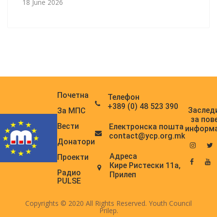
18 June 2026
Почетна
Телефон
+389 (0) 48 523 390
Заслед
За МПС
за пов
Вести
Електронска поштa
информ
contact@ycp.org.mk
Донатори
Адреса
Проекти
Кире Ристески 11а,
Радио
Прилеп
PULSE
Copyrights © 2020 All Rights Reserved. Youth Council
Prilep.