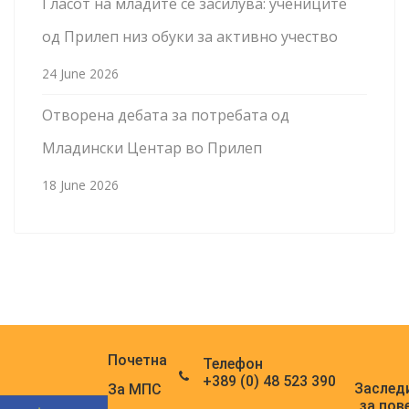
Гласот на младите се засилува: учениците
од Прилеп низ обуки за активно учество
24 June 2026
Отворена дебата за потребата од
Младински Центар во Прилеп
18 June 2026
Почетна
Телефон
+389 (0) 48 523 390
Заслед
За МПС
за пов