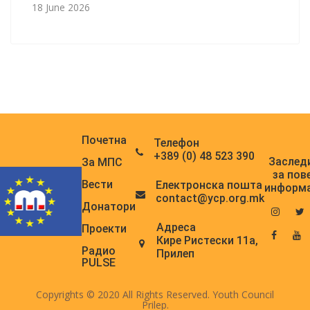
18 June 2026
Почетна
Телефон
+389 (0) 48 523 390
Заслед
За МПС
за пов
Вести
Електронска поштa
информ
contact@ycp.org.mk
Донатори
Адреса
Проекти
Кире Ристески 11а,
Радио
Прилеп
PULSE
Copyrights © 2020 All Rights Reserved. Youth Council
Prilep.