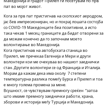
Македонија и градот Прилеп ги посетувам по прв
пат во мојот живот.
Кога за прв пат пристигнав на скопскиот аеродром,
јас бев импресиониран, но и покрај лошата состојба
со COVID-19 Македонците беа позитивни, а исто
така чекав 1 месец границите да бидат отворени за
да можам конечно да го започнам моето
волонтирање во Македонија.
Кога пристигнав на автобуската станица во
Прилеп, ме пречекаа Евгенија и Мери и други
волонтери кои ме очекуваа во нашиот заеднички
стан. Другите волонтери се од Франција и Италија.
Морам да кажам дека има околу 7 степени
температурна разлика помеѓу Бурса и Прилеп и тоа
е многу голема промена за мене.
Всушност, се чувствувам премногу среќен “затоа
што имаме премногу заеднички работи, храна,
зборови и историја меѓу Турција и Македонија.