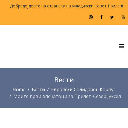
Добредојдовте на страната на Младински Совет Прилеп!
Вести
Home
Вести
Европски Солидарен Корпус
Моите први впечатоци за Прилеп-Сезер Јуксел