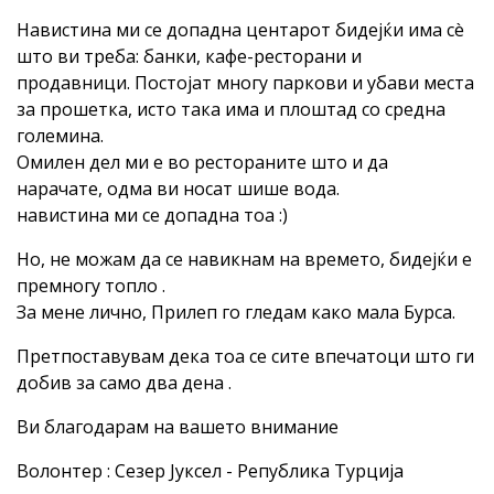
Навистина ми се допадна центарот бидејќи има сè
што ви треба: банки, кафе-ресторани и
продавници. Постојат многу паркови и убави места
за прошетка, исто така има и плоштад со средна
големина.
Омилен дел ми е во рестораните што и да
нарачате, одма ви носат шише вода.
навистина ми се допадна тоа :)
Но, не можам да се навикнам на времето, бидејќи е
премногу топло .
За мене лично, Прилеп го гледам како мала Бурса.
Претпоставувам дека тоа се сите впечатоци што ги
добив за само два дена .
Ви благодарам на вашето внимание
Волонтер : Сезер Јуксел - Република Турција