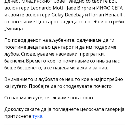
Денес , Младинскиот Совет заедно со своите ЕВС
волонтери Leonardo Motti, Jade Blrpre и ИНФО СЕГА
и своите волонтери Gülay Dedebaş и Florian Henault ,
го посетивме Центарот за деца со посебни потреби
„Ѕуница“.
По повод денот на вљубените, одлучивме да ги
посетиме децата во центарот и да им подариме
љубов. Споделувавме насмевки, прегратки,
бакнежи. Времето кое го поминавме со нив за нас
беше бесценето, а се надеваме дека и за нив.
Вниманието и љубовта се нешто кое е најпотребно
кај луѓето. Пробајте да го споделувате почесто!
Со вас мили луѓе, се гледаме повторно.
Доколку сакате да ја погледнете целосната галерија
притиснете
тука.