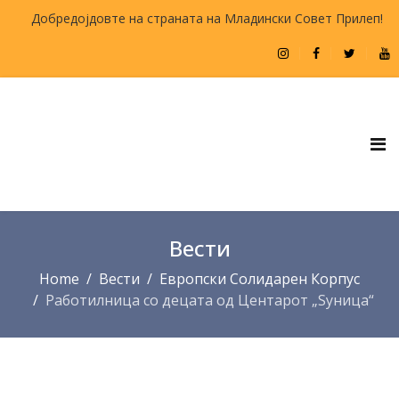
Добредојдовте на страната на Младински Совет Прилеп!
Вести
Home
Вести
Европски Солидарен Корпус
Работилница со децата од Центарот „Ѕуница“