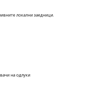
нивните локални заедници.
увачи на одлуки