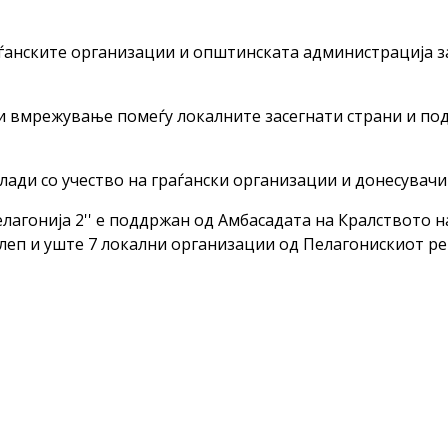
раѓанските организации и општинската администрација 
 и вмрежување помеѓу локалните засегнати страни и по
лади со учество на граѓански организации и донесувачи
лагонија 2'' е поддржан од Амбасадата на Кралството 
леп и уште 7 локални организации од Пелагонискиот р