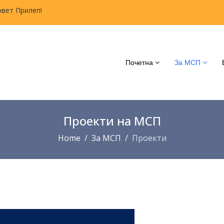
овет Прилеп!
Почетна
За МСП
Проекти на МСП
Home
За МСП
Проекти