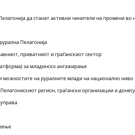
Пелагонија да станат активни чинители на промени во 
 рурална Пелагонија
јавниот, приватниот и граѓанскиот сектор
платформа) за младинско ангажирање
е и можностите на руралните млади на национално ниво
 Пелагонискиот регион, граѓански организации и донес
оуправа
деење