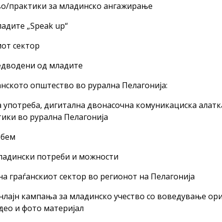
тво/практики за младинско ангажирање
ладите „Speak up“
иот сектор
редводени од младите
анското општество во рурална Пелагонија:
а употреба, дигитална двонасочна комуникациска алатк
ики во рурална Пелагонија
обем
младински потреби и можности
на граѓанскиот сектор во регионот на Пелагонија
онлајн кампања за младинско учество со воведување ор
део и фото материјал