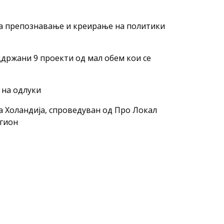
за препознавање и креирање на политики
ддржани 9 проекти од мал обем кои се
 на одлуки
на Холандија, спроведуван од Про Локал
егион